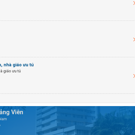
, nhà giáo ưu tú
à giáo ưu tú
iảng Viên
t Nam
6