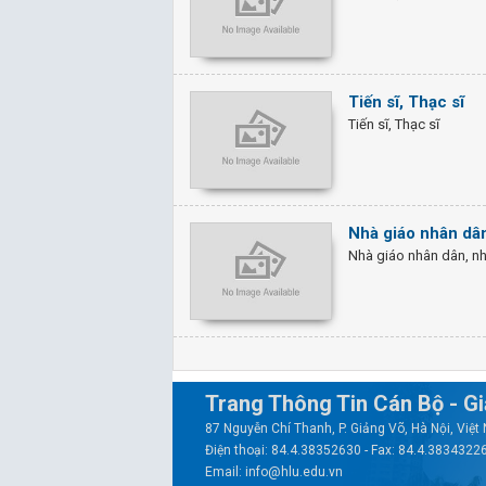
Tiến sĩ, Thạc sĩ
Tiến sĩ, Thạc sĩ
Nhà giáo nhân dân
Nhà giáo nhân dân, nh
Trang Thông Tin Cán Bộ - G
87 Nguyễn Chí Thanh, P. Giảng Võ, Hà Nội, Việ
Điện thoại: 84.4.38352630 - Fax: 84.4.3834322
Email: info@hlu.edu.vn