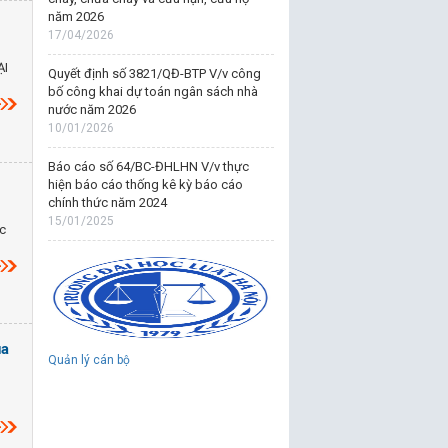
năm 2026
17/04/2026
ẠI
Quyết định số 3821/QĐ-BTP V/v công
bố công khai dự toán ngân sách nhà
nước năm 2026
10/01/2026
Báo cáo số 64/BC-ĐHLHN V/v thực
hiện báo cáo thống kê kỳ báo cáo
chính thức năm 2024
15/01/2025
ọc
ủa
Quản lý cán bộ