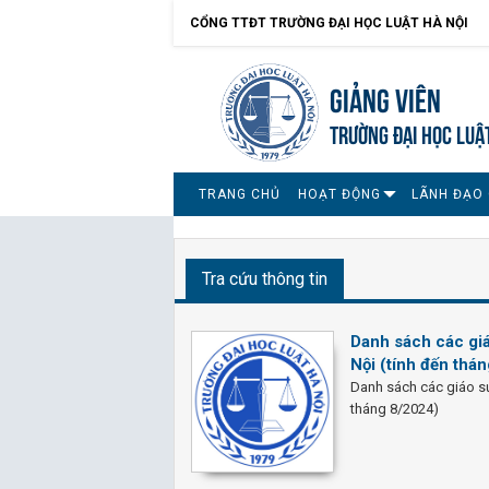
CỔNG TTĐT TRƯỜNG ĐẠI HỌC LUẬT HÀ NỘI
Giảng viên
TRƯỜNG ĐẠI HỌC LUẬ
TRANG CHỦ
HOẠT ĐỘNG
LÃNH ĐẠO 
Tra cứu thông tin
Danh sách các giá
Nội (tính đến thá
Danh sách các giáo sư
tháng 8/2024)