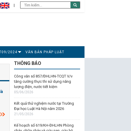
T09/2024
VĂN BẢN PHÁP LUẬT
THÔNG BÁO
Công văn số 857/ĐHLHN-TCQT V/v
tăng cường thực thi sử dụng năng
lượng điện, nước tiết kiệm
Hà
05/06/2026
Kết quả thử nghiệm nước tại Trường
Đại học Luật Hà Nội năm 2026
21/05/2026
Kế hoạch số 619/KH-ĐHLHN Phòng
cháy, chữa cháy và cứu nạn, cứu hộ