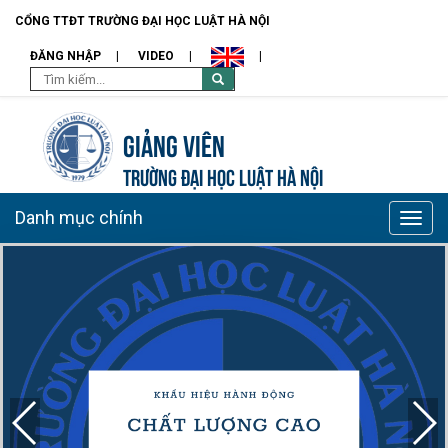
CỔNG TTĐT TRƯỜNG ĐẠI HỌC LUẬT HÀ NỘI
ĐĂNG NHẬP
VIDEO
Giảng viên
TRƯỜNG ĐẠI HỌC LUẬT HÀ NỘI
Danh mục chính
Toggle
naviga