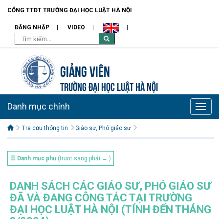
CỔNG TTĐT TRƯỜNG ĐẠI HỌC LUẬT HÀ NỘI
ĐĂNG NHẬP
VIDEO
Giảng viên
TRƯỜNG ĐẠI HỌC LUẬT HÀ NỘI
Danh mục chính
Toggle
naviga
Tra cứu thông tin
Giáo sư, Phó giáo sư
☰ Danh mục phụ
(trượt sang phải → )
DANH SÁCH CÁC GIÁO SƯ, PHÓ GIÁO SƯ
ĐÃ VÀ ĐANG CÔNG TÁC TẠI TRƯỜNG
ĐẠI HỌC LUẬT HÀ NỘI (TÍNH ĐẾN THÁNG