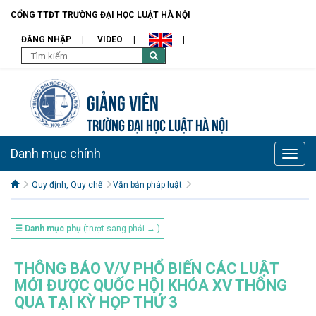
CỔNG TTĐT TRƯỜNG ĐẠI HỌC LUẬT HÀ NỘI
ĐĂNG NHẬP
VIDEO
Giảng viên
TRƯỜNG ĐẠI HỌC LUẬT HÀ NỘI
Danh mục chính
Toggle
naviga
Quy định, Quy chế
Văn bản pháp luật
☰ Danh mục phụ
(trượt sang phải → )
THÔNG BÁO V/V PHỔ BIẾN CÁC LUẬT
MỚI ĐƯỢC QUỐC HỘI KHÓA XV THÔNG
QUA TẠI KỲ HỌP THỨ 3