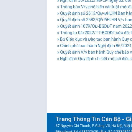
» Nghị định 50/2022/NĐ-CP ngày 02/08/20
» Thông báo V/v phổ biến các luật mới đư
» Quyết định số 2613/QĐ-ĐHLHN Ban hành
» Quyết định số 2583/QĐ-ĐHLHN V/v ban 
» Quyết định 1079/QĐ-BGDĐT năm 2022 về
» Thông tư 04/2022/TT-BGDĐT sửa đổi T
» Bộ Giáo dục và Đào tạo ban hành Quy ch
» Chính phủ ban hành Nghị định 86/2021/
» Quyết định V/v ban hành Quy chế bảo 
» Nghị định Quy định chi tiết một số điề
Trang Thông Tin Cán Bộ - G
87 Nguyễn Chí Thanh, P. Giảng Võ, Hà Nội, Việ
Điện thoại: 84.4.38352630 - Fax: 84.4.3834322