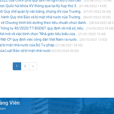
22 của Chính phủ quy định về nghỉ hưu ở tuổi cao...
(03/08/2022 10:04)
ợc Quốc hội khóa XV thông qua tại Kỳ họp thứ 3...
(01/08/2022 14:59)
 Quy chế quản lý văn bằng, chứng chỉ của Trường...
(07/07/2022 00:00)
hành Quy ché Bảo vệ bí mật nhà nước của Trường...
(06/07/2022 00:00)
 Chương trình bồi dưỡng theo tiêu chuẩn chức danh...
(28/04/2022 08:5
hông tư 40/2020/TT-BGDĐT quy định về mã số, tiêu...
(15/03/2022 09:58)
ế mới về việc bình chọn “Nhà giáo tiêu biểu của...
(21/01/2022 10:44)
NĐ-CP quy định việc công dân Việt Nam ra nước...
(20/10/2021 13:02)
vệ bí mật nhà nước của Bộ Tư pháp
(27/08/2021 00:00)
u của Luật Bảo vệ bí mật nhà nước
(02/03/2020 00:00)
1
2
»
iảng Viên
t Nam
6