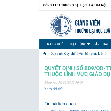
CỔNG TTĐT TRƯỜNG ĐẠI HỌC LUẬT HÀ NỘI
Giảng viên
TRƯỜNG ĐẠI HỌC LUẬ
TRANG CHỦ
HOẠT ĐỘNG
LÃNH ĐẠO 
Quy định, Quy chế
Văn bản pháp luật
QUYẾT ĐỊNH SỐ 809/QĐ-
THUỘC LĨNH VỰC GIÁO DỤ
Đăng vào 30/06/2020 00:00
Xem chi tiết
Tin bài liên quan