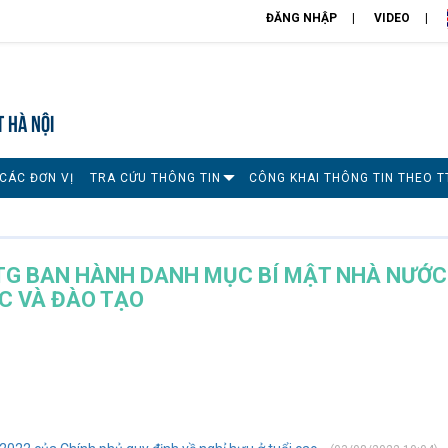
ĐĂNG NHẬP
VIDEO
T HÀ NỘI
CÁC ĐƠN VỊ
TRA CỨU THÔNG TIN
CÔNG KHAI THÔNG TIN THEO T
TTG BAN HÀNH DANH MỤC BÍ MẬT NHÀ NƯỚC
C VÀ ĐÀO TẠO