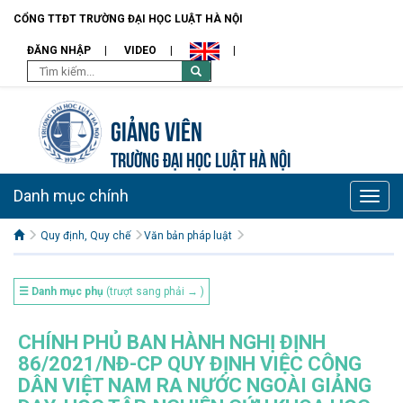
CỔNG TTĐT TRƯỜNG ĐẠI HỌC LUẬT HÀ NỘI
ĐĂNG NHẬP
VIDEO
Giảng viên
TRƯỜNG ĐẠI HỌC LUẬT HÀ NỘI
Danh mục chính
Toggle
naviga
Quy định, Quy chế
Văn bản pháp luật
☰ Danh mục phụ
(trượt sang phải → )
CHÍNH PHỦ BAN HÀNH NGHỊ ĐỊNH
86/2021/NĐ-CP QUY ĐỊNH VIỆC CÔNG
DÂN VIỆT NAM RA NƯỚC NGOÀI GIẢNG