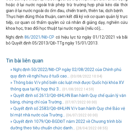
hoặc ở lại nước ngoài trái phép trừ trường hợp phải kéo dài thời
gian ở lại nước ngoài do ốm đau, chiến tranh, thiên tai, dịch bệnh.
Thực hiện đúng thỏa thuận, cam kết đã ký với cơ quan quản lý trực
tiếp, cơ quan có thẩm quyền cử cá nhân đi giảng dạy, nghiên cứu
khoa học, trao đổi học thuật tại nước ngoài (nếu có);...
Nghị định
86/2021/NĐ-CP
có hiệu lực từ ngày 01/12/2021 và bãi
bỏ Quyết định 05/2013/QĐ-TTg ngày 15/01/2013.
Tin bài liên quan
» Nghị định 50/2022/NĐ-CP ngày 02/08/2022 của Chính phủ
quy định về nghỉ hưu ở tuổi cao...
(03/08/2022 10:04)
» Thông báo V/v phổ biến các luật mới được Quốc hội khóa XV
thông qua tại Kỳ họp thứ 3...
(01/08/2022 14:59)
» Quyết định số 2613/QĐ-ĐHLHN Ban hành Quy chế quản lý văn
bằng, chứng chỉ của Trường...
(07/07/2022 00:00)
» Quyết định số 2583/QĐ-ĐHLHN V/v ban hành Quy ché Bảo vệ
bí mật nhà nước của Trường...
(06/07/2022 00:00)
» Quyết định 1079/QĐ-BGDĐT năm 2022 về Chương trình bồi
dưỡng theo tiêu chuẩn chức danh...
(28/04/2022 08:55)