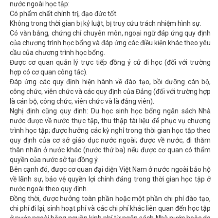
nước ngoài học tập:
Có phẩm chất chính trị, đạo đức tốt.
Không trong thời gian bị kỷ luật, bị truy cứu trách nhiệm hình sự.
Có văn bằng, chứng chỉ chuyên môn, ngoại ngữ đáp ứng quy định
của chương trình học bổng và đáp ứng các điều kiện khác theo yêu
cầu của chương trình học bổng.
Được cơ quan quản lý trực tiếp đồng ý cử đi học (đối với trường
hợp có cơ quan công tác).
Đáp ứng các quy định hiện hành về đào tạo, bồi dưỡng cán bộ,
công chức, viên chức và các quy định của Đảng (đối với trường hợp
là cán bộ, công chức, viên chức và là đảng viên).
Nghị định cũng quy định: Du học sinh học bổng ngân sách Nhà
nước được về nước thực tập, thu thập tài liệu để phục vụ chương
trình học tập; được hưởng các kỳ nghỉ trong thời gian học tập theo
quy định của cơ sở giáo dục nước ngoài; được về nước, đi thăm
thân nhân ở nước khác (nước thứ ba) nếu được cơ quan có thẩm
quyền của nước sở tại đồng ý.
Bên cạnh đó, được cơ quan đại diện Việt Nam ở nước ngoài bảo hộ
về lãnh sự, bảo vệ quyền lợi chính đáng trong thời gian học tập ở
nước ngoài theo quy định.
Đồng thời, được hưởng toàn phần hoặc một phần chi phí đào tạo,
chi phí đi lại, sinh hoạt phí và các chi phí khác liên quan đến học tập