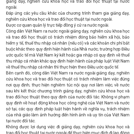
giảng dạy, nghiên cứu khoa học và trao đổi học thuật tại nước
ngoài.
Đáp ứng các yêu cầu khác của chương trình tham gia giảng dạy,
nghiên cứu khoa học và trao đổi học thuật tại nước ngoài.
Được cơ quan quản lý trực tiếp đồng ý cử ra nước ngoài.
Công dân Việt Nam ra nước ngoài giảng dạy, nghiên cứu khoa học
và trao đổi học thuật có trách nhiệm đóng bảo hiểm xã hội, bảo
hiểm y tế, thuế thu nhập cá nhân (nếu có) và các khoản chi phí bắt
buộc khác theo quy định hiện hành của Nhà nước; trường hợp Điều
ước quốc tế mà Việt Nam ký kết hoặc gia nhập có quy định về thuế
thu nhập cá nhân khác quy định hiện hành của pháp luật Việt Nam
về thuế thu nhập cá nhân thì thực hiện theo Điều ước quốc tế.
Bên cạnh đó, công dân Việt Nam ra nước ngoài giảng dạy, nghiên
cứu khoa học và trao đổi học thuật có trách nhiệm làm việc đúng
nơi quy định; thực hiện nghiêm túc nội quy nơi làm việc; về nước
sau khi kết thúc chương trình giảng dạy, nghiên cứu khoa học và
trao đổi học thuật theo quy định của nước đối tác. Không vi phạm
quy định về hoạt động khoa học công nghệ của Việt Nam và nước
sở tại; các quy định pháp luật hiện hành về nghĩa vụ, trách nhiệm
của nhà giáo làm ảnh hưởng đến hình ảnh và uy tín của Việt Nam
tại nước đối tác.
Không được lợi dụng việc đi giảng dạy, nghiên cứu khoa học và
trao đổi học thuật tại nước ngoài để thực hiện mục đích đi lao động