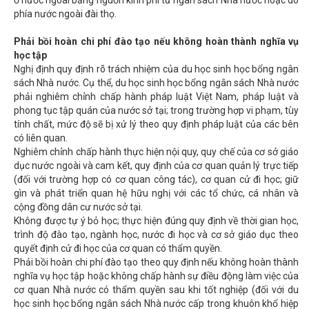
ở nước ngoài bằng nguồn kinh phí từ ngân sách Nhà nước hoặc do
phía nước ngoài đài thọ.
Phải bồi hoàn chi phí đào tạo nếu không hoàn thành nghĩa vụ
học tập
Nghị định quy định rõ trách nhiệm của du học sinh học bổng ngân
sách Nhà nước. Cụ thể, du học sinh học bổng ngân sách Nhà nước
phải nghiêm chỉnh chấp hành pháp luật Việt Nam, pháp luật và
phong tục tập quán của nước sở tại; trong trường hợp vi phạm, tùy
tính chất, mức độ sẽ bị xử lý theo quy định pháp luật của các bên
có liên quan.
Nghiêm chỉnh chấp hành thực hiện nội quy, quy chế của cơ sở giáo
dục nước ngoài và cam kết, quy định của cơ quan quản lý trực tiếp
(đối với trường hợp có cơ quan công tác), cơ quan cử đi học; giữ
gìn và phát triển quan hệ hữu nghị với các tổ chức, cá nhân và
cộng đồng dân cư nước sở tại.
Không được tự ý bỏ học; thực hiện đúng quy định về thời gian học,
trình độ đào tạo, ngành học, nước đi học và cơ sở giáo dục theo
quyết định cử đi học của cơ quan có thẩm quyền.
Phải bồi hoàn chi phí đào tạo theo quy định nếu không hoàn thành
nghĩa vụ học tập hoặc không chấp hành sự điều động làm việc của
cơ quan Nhà nước có thẩm quyền sau khi tốt nghiệp (đối với du
học sinh học bổng ngân sách Nhà nước cấp trong khuôn khổ hiệp